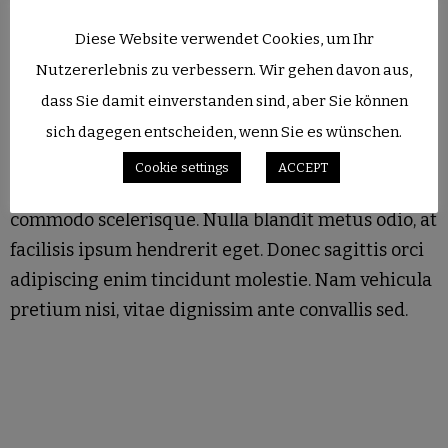
Diese Website verwendet Cookies, um Ihr
Nutzererlebnis zu verbessern. Wir gehen davon aus,
DESCRIPTION
dass Sie damit einverstanden sind, aber Sie können
Donec ornare cursus viverra. Praesent eu facilisis
sich dagegen entscheiden, wenn Sie es wünschen.
lectus. Etiam varius quam id ante malesuada
Cookie settings
ACCEPT
venenatis. Maecenas eleifend purus posuere
commodo scelerisque. Nulla blandit metus odio, at
facilisis ipsum hendrerit eget. Donec sagittis orci
adipiscing enim tincidunt molestie. Nam vehicula
pretium nisi, vitae dignissim ante convallis sed.