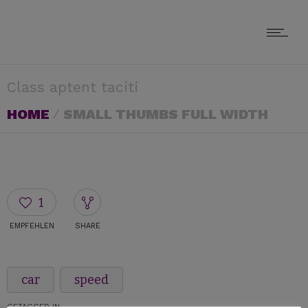
Class aptent taciti
HOME
SMALL THUMBS FULL WIDTH
1
EMPFEHLEN
SHARE
car
speed
GETAGGED IN