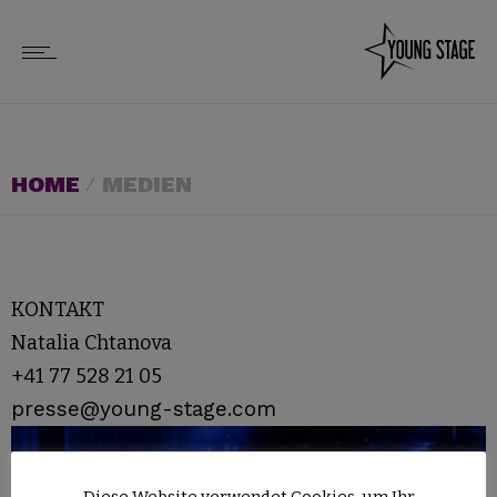
HOME
MEDIEN
KONTAKT
Natalia Chtanova
+41 77 528 21 05
presse@young-stage.com